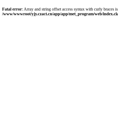
Fatal error
: Array and string offset access syntax with curly braces i
/www/wwwroot/yjy.czact.cn/app/app/met_program/web/index.cl